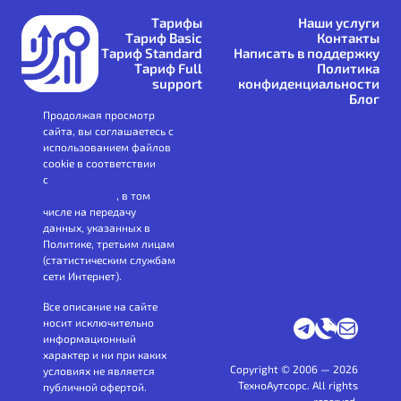
Тарифы
Наши услуги
Тариф Basic
Контакты
Тариф Standard
Написать в поддержку
Тариф Full
Политика
support
конфиденциальности
Блог
Продолжая просмотр
сайта, вы соглашаетесь с
использованием файлов
cookie в соответствии
с
Политикой в отношении
файлов cookie
, в том
числе на передачу
данных, указанных в
Политике, третьим лицам
(статистическим службам
сети Интернет).
Все описание на сайте
Мы в Телеграм
+7(495) 128-30-34
Напишите нам
носит исключительно
информационный
характер и ни при каких
Copyright © 2006 — 2026
условиях не является
ТехноАутсорс. All rights
публичной офертой.