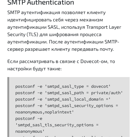
SMTP Authentication
SMTP аутентификация позволяет клиенту
идентифицировать себя через механизм
аутентификации SASL, используя Transport Layer
Security (TLS) для шифрования процесса
аутентификации. После аутентификации SMTP-
сервер разрешает клиенту передавать почту.
Если рассматривать в связке с Dovecot-ом, то
настройки будут такие:
postconf -e 'smtpd_sasl_type = dovecot'

postconf -e 'smtpd_sasl_path = private/auth'

postconf -e 'smtpd_sasl_local_domain ='

postconf -e 'smtpd_sasl_security_options = 
noanonymous,noplaintext'

postconf -e 
'smtpd_sasl_tls_security_options = 
noanonymous'
