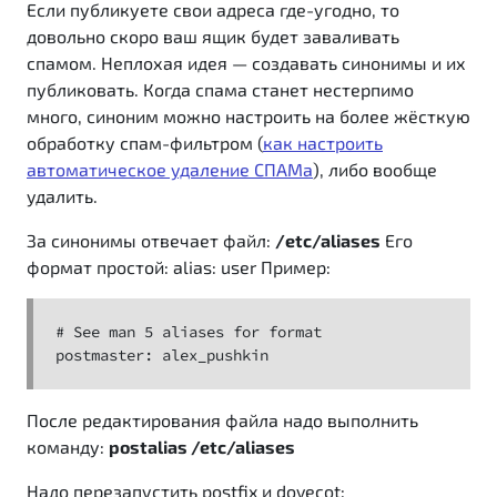
Если публикуете свои адреса где-угодно, то
довольно скоро ваш ящик будет заваливать
спамом. Неплохая идея — создавать синонимы и их
публиковать. Когда спама станет нестерпимо
много, синоним можно настроить на более жёсткую
обработку спам-фильтром (
как настроить
автоматическое удаление СПАМа
), либо вообще
удалить.
За синонимы отвечает файл:
/etc/aliases
Его
формат простой: alias: user Пример:
# See man 5 aliases for format

postmaster: alex_pushkin
После редактирования файла надо выполнить
команду:
postalias /etc/aliases
Надо перезапустить postfix и dovecot: