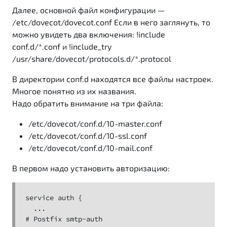
Далее, основной файл конфигурации —
/etc/dovecot/dovecot.conf Если в него заглянуть, то
можно увидеть два включения: !include
conf.d/*.conf и !include_try
/usr/share/dovecot/protocols.d/*.protocol
В директории conf.d находятся все файлы настроек.
Многое понятно из их названия.
Надо обратить внимание на три файла:
/etc/dovecot/conf.d/10-master.conf
/etc/dovecot/conf.d/10-ssl.conf
/etc/dovecot/conf.d/10-mail.conf
В первом надо установить авторизацию:
service auth {

  ...

# Postfix smtp-auth
