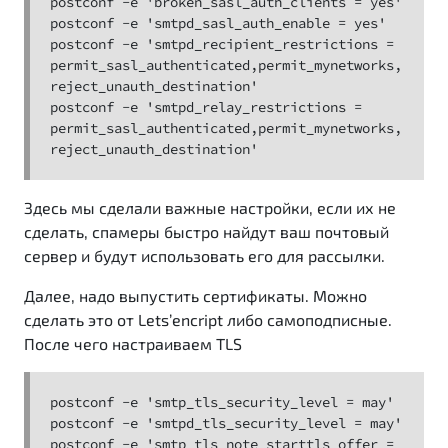
postconf -e 'broken_sasl_auth_clients = yes'

postconf -e 'smtpd_sasl_auth_enable = yes'

postconf -e 'smtpd_recipient_restrictions = 
permit_sasl_authenticated,permit_mynetworks,
reject_unauth_destination'

postconf -e 'smtpd_relay_restrictions = 
permit_sasl_authenticated,permit_mynetworks,
reject_unauth_destination'
Здесь мы сделали важные настройки, если их не
сделать, спамеры быстро найдут ваш почтовый
сервер и будут использовать его для рассылки.
Далее, надо выпустить сертификаты. Можно
сделать это от Lets’encript либо самоподписные.
После чего настраиваем TLS
postconf -e 'smtp_tls_security_level = may'

postconf -e 'smtpd_tls_security_level = may'

postconf -e 'smtp_tls_note_starttls_offer = 