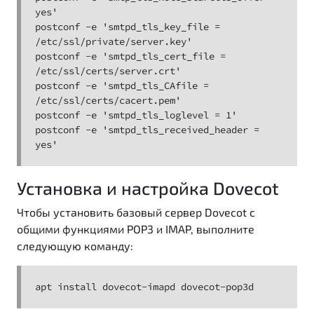
yes'

postconf -e 'smtpd_tls_key_file = 
/etc/ssl/private/server.key'

postconf -e 'smtpd_tls_cert_file = 
/etc/ssl/certs/server.crt'

postconf -e 'smtpd_tls_CAfile = 
/etc/ssl/certs/cacert.pem'

postconf -e 'smtpd_tls_loglevel = 1'

postconf -e 'smtpd_tls_received_header = 
yes'
Установка и настройка Dovecot
Чтобы установить базовый сервер Dovecot с
общими функциями POP3 и IMAP, выполните
следующую команду:
apt install dovecot-imapd dovecot-pop3d