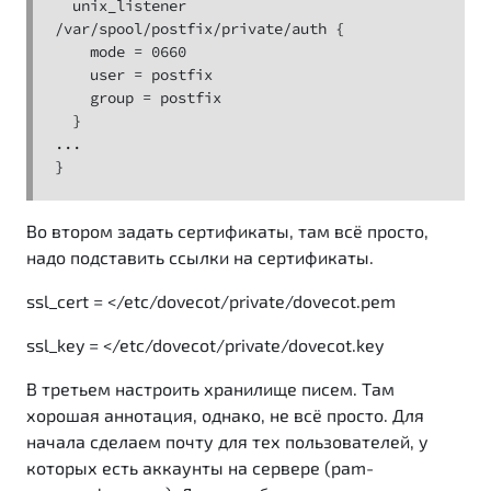
  unix_listener 
/var/spool/postfix/private/auth {

    mode = 0660

    user = postfix

    group = postfix

  }

...

}
Во втором задать сертификаты, там всё просто,
надо подставить ссылки на сертификаты.
ssl_cert = </etc/dovecot/private/dovecot.pem
ssl_key = </etc/dovecot/private/dovecot.key
В третьем настроить хранилище писем. Там
хорошая аннотация, однако, не всё просто. Для
начала сделаем почту для тех пользователей, у
которых есть аккаунты на сервере (pam-