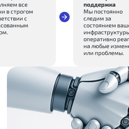
лняем все
поддержка
чи в строгом
Мы постоянно
ветствии с
следим за
асованным
состоянием ваше
ом.
инфраструктуры
оперативно реа
на любые измен
или проблемы.