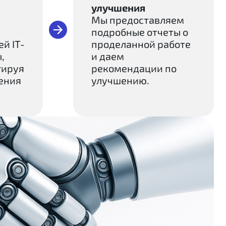
улучшения
Мы предоставляем
подробные отчеты о
й IT-
проделанной работе
,
и даем
гируя
рекомендации по
ения
улучшению.