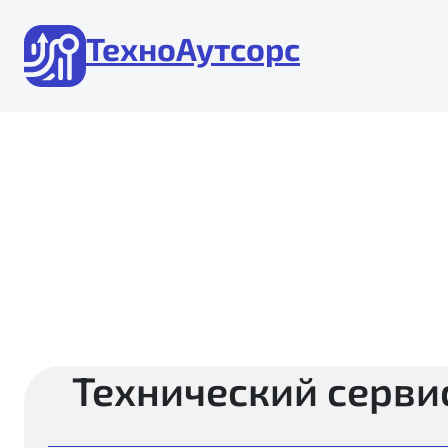
Перейти
к
ТехноАутсорс
содержимому
Технический серви